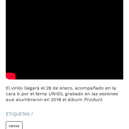
El vinilo llegará el 28 de enero, acompañado en la
cara b por el tema
UNISIL
grabado en las sesiones
que alumbraron en 2018 el álbum
Product
.
ETIQUETAS /
remix