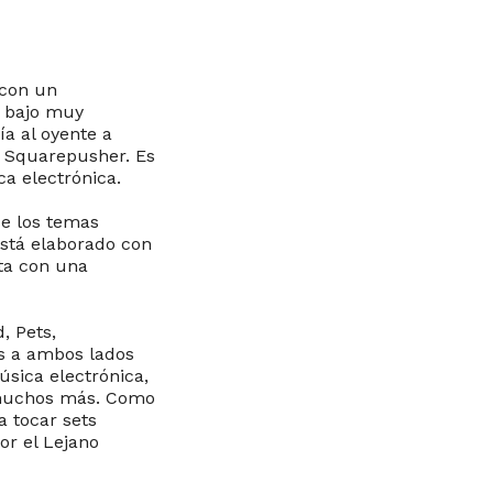
 con un
e bajo muy
a al oyente a
y Squarepusher. Es
ca electrónica.
de los temas
está elaborado con
sta con una
, Pets,
s a ambos lados
úsica electrónica,
 muchos más. Como
a tocar sets
or el Lejano