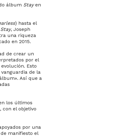
ndo álbum
Stay
en
earless
) hasta el
n
Stay
, Joseph
tra una riqueza
cado en 2015.
ad de crear un
erpretados por el
evolución. Esto
 vanguardia de la
«álbum». Así que a
ladas
n los últimos
 con el objetivo
 apoyados por una
 de manifiesto el