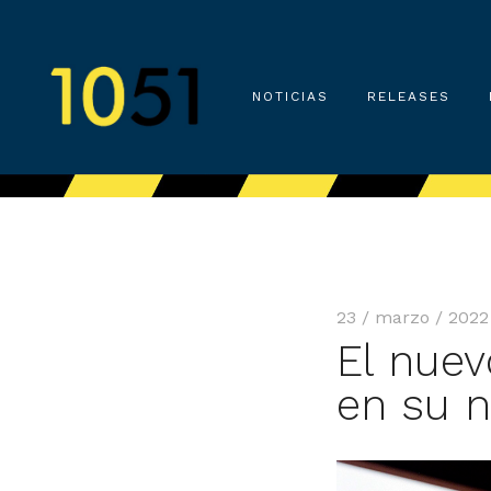
NOTICIAS
RELEASES
23 / marzo / 2022
El nue
en su n