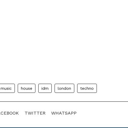
 music
house
idm
london
techno
ACEBOOK
TWITTER
WHATSAPP