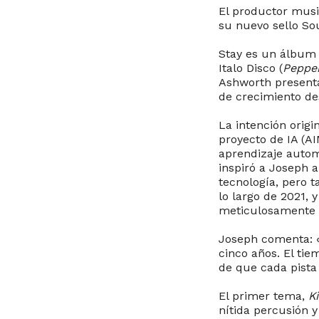
El productor musi
su nuevo sello So
Stay es un álbum 
Italo Disco (
Peppe
Ashworth present
de crecimiento de
La intención orig
proyecto de IA (AI
aprendizaje autom
inspiró a Joseph 
tecnología, pero 
lo largo de 2021, 
meticulosamente e
Joseph comenta: 
cinco años. El tie
de que cada pista
El primer tema,
K
nítida percusión y