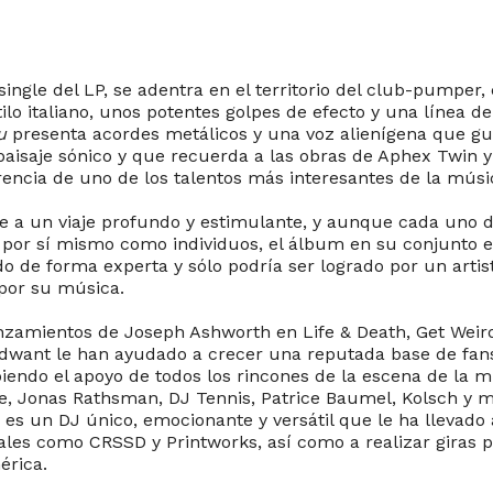
single del LP, se adentra en el territorio del club-pumper,
tilo italiano, unos potentes golpes de efecto y una línea d
u
presenta acordes metálicos y una voz alienígena que guí
 paisaje sónico y que recuerda a las obras de Aphex Twin 
rencia de uno de los talentos más interesantes de la músi
te a un viaje profundo y estimulante, y aunque cada uno 
 por sí mismo como individuos, el álbum en su conjunto 
do de forma experta y sólo podría ser logrado por un arti
por su música.
zamientos de Joseph Ashworth en Life & Death, Get Weird
want le han ayudado a crecer una reputada base de fan
ibiendo el apoyo de todos los rincones de la escena de la m
e, Jonas Rathsman, DJ Tennis, Patrice Baumel, Kolsch y
 es un DJ único, emocionante y versátil que le ha llevado 
ales como CRSSD y Printworks, así como a realizar giras p
érica.