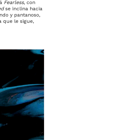
tá
Fearless
, con
ed
se inclina hacia
undo y pantanoso,
 que le sigue,