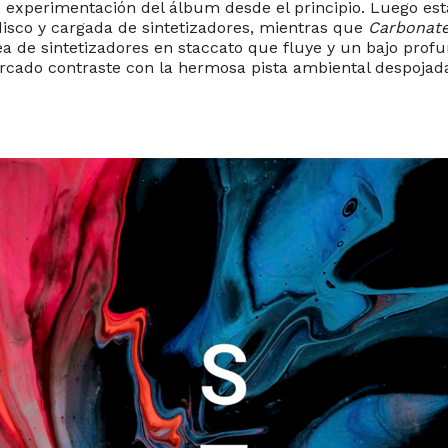
e experimentación del álbum desde el principio. Luego es
disco y cargada de sintetizadores, mientras que
Carbonat
ea de sintetizadores en staccato que fluye y un bajo prof
cado contraste con la hermosa pista ambiental despojada