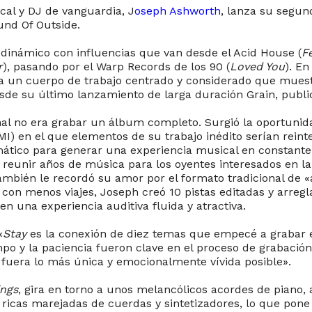
cal y DJ de vanguardia, J
oseph Ashworth
, lanza su segu
und Of Outside.
dinámico con influencias que van desde el Acid House (
F
r
), pasando por el Warp Records de los 90 (
Loved You
). E
a un cuerpo de trabajo centrado y considerado que mues
sde su último lanzamiento de larga duración Grain, publi
inal no era grabar un álbum completo. Surgió la oportunid
MI) en el que elementos de su trabajo inédito serían reint
ático para generar una experiencia musical en constante 
a reunir años de música para los oyentes interesados en la
también le recordó su amor por el formato tradicional de 
y con menos viajes, Joseph creó 10 pistas editadas y arreg
n una experiencia auditiva fluida y atractiva.
«
Stay
es la conexión de diez temas que empecé a grabar e
mpo y la paciencia fueron clave en el proceso de grabación,
 fuera lo más única y emocionalmente vívida posible».
ings
, gira en torno a unos melancólicos acordes de piano,
 ricas marejadas de cuerdas y sintetizadores, lo que pone