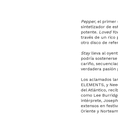
Pepper,
el primer 
sintetizador de es
potente.
Loved Yo
través de un rico
otro disco de refe
Stay
lleva al oyen
podría sostenerse
cariño, secuencia
verdadera pasión 
Los aclamados lan
ELEMENTS, y Need
del Atlántico, rec
como Lee Burridg
intérprete, Joseph
extensos en festiv
Oriente y Norteam