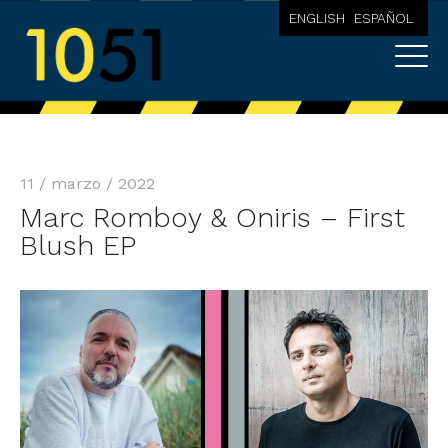
ENGLISH
ESPAÑOL
11 / marzo / 2022
Marc Romboy & Oniris – First
Blush EP