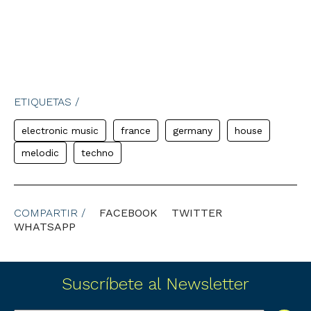
ETIQUETAS /
electronic music
france
germany
house
melodic
techno
COMPARTIR /
FACEBOOK
TWITTER
WHATSAPP
Suscríbete al Newsletter