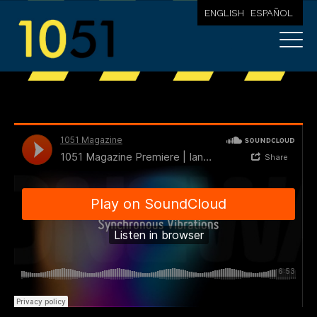
ENGLISH
ESPAÑOL
Desde la República Checa, Ian Kita nos ofrece un
tema melódico con un ritmo contagioso y unas
melodías retorcidas. ¡Disfrútalo!
1051 Magazine
·
1051 Magazine Premiere | Ian Kita - Synchronous Vibrations