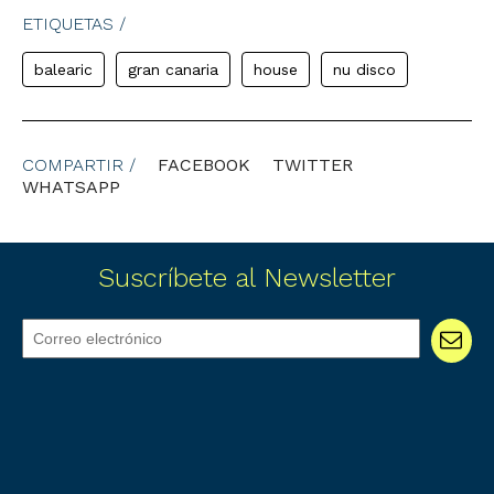
ETIQUETAS /
balearic
gran canaria
house
nu disco
COMPARTIR /
FACEBOOK
TWITTER
WHATSAPP
Suscríbete al Newsletter