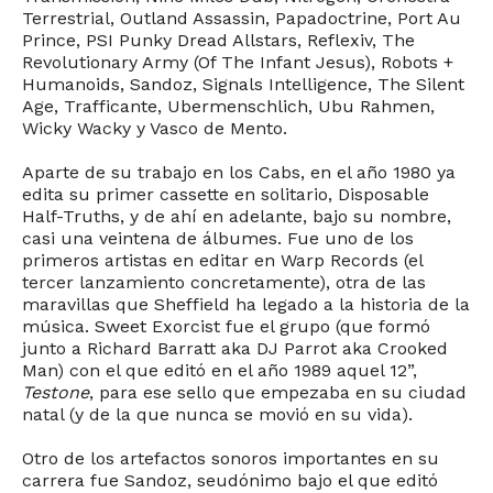
Terrestrial, Outland Assassin, Papadoctrine, Port Au
Prince, PSI Punky Dread Allstars, Reflexiv, The
Revolutionary Army (Of The Infant Jesus), Robots +
Humanoids, Sandoz, Signals Intelligence, The Silent
Age, Trafficante, Ubermenschlich, Ubu Rahmen,
Wicky Wacky y Vasco de Mento.
Aparte de su trabajo en los Cabs, en el año 1980 ya
edita su primer cassette en solitario, Disposable
Half-Truths, y de ahí en adelante, bajo su nombre,
casi una veintena de álbumes. Fue uno de los
primeros artistas en editar en Warp Records (el
tercer lanzamiento concretamente), otra de las
maravillas que Sheffield ha legado a la historia de la
música. Sweet Exorcist fue el grupo (que formó
junto a Richard Barratt aka DJ Parrot aka Crooked
Man) con el que editó en el año 1989 aquel 12”,
Testone
, para ese sello que empezaba en su ciudad
natal (y de la que nunca se movió en su vida).
Otro de los artefactos sonoros importantes en su
carrera fue Sandoz, seudónimo bajo el que editó