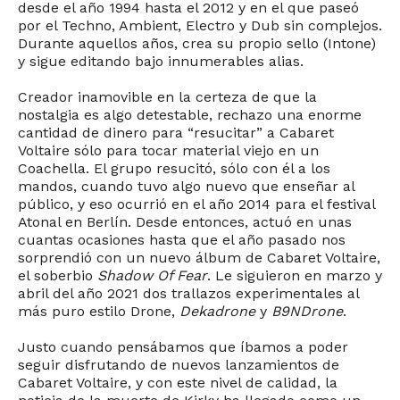
desde el año 1994 hasta el 2012 y en el que paseó
por el Techno, Ambient, Electro y Dub sin complejos.
Durante aquellos años, crea su propio sello (Intone)
y sigue editando bajo innumerables alias.
Creador inamovible en la certeza de que la
nostalgia es algo detestable, rechazo una enorme
cantidad de dinero para “resucitar” a Cabaret
Voltaire sólo para tocar material viejo en un
Coachella. El grupo resucitó, sólo con él a los
mandos, cuando tuvo algo nuevo que enseñar al
público, y eso ocurrió en el año 2014 para el festival
Atonal en Berlín. Desde entonces, actuó en unas
cuantas ocasiones hasta que el año pasado nos
sorprendió con un nuevo álbum de Cabaret Voltaire,
el soberbio
Shadow Of Fear
. Le siguieron en marzo y
abril del año 2021 dos trallazos experimentales al
más puro estilo Drone,
Dekadrone
y
B9NDrone
.
Justo cuando pensábamos que íbamos a poder
seguir disfrutando de nuevos lanzamientos de
Cabaret Voltaire, y con este nivel de calidad, la