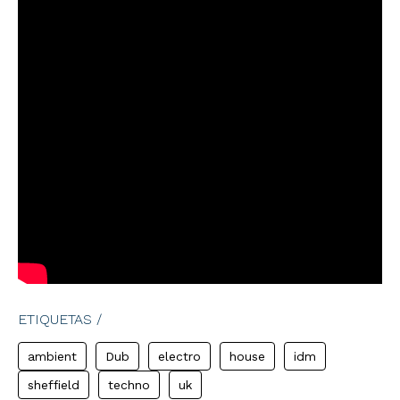
ETIQUETAS /
ambient
Dub
electro
house
idm
sheffield
techno
uk