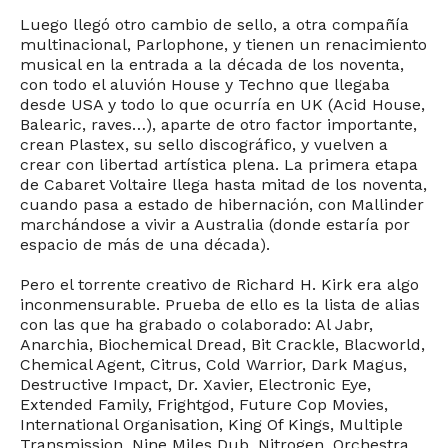
Luego llegó otro cambio de sello, a otra compañía
multinacional, Parlophone, y tienen un renacimiento
musical en la entrada a la década de los noventa,
con todo el aluvión House y Techno que llegaba
desde USA y todo lo que ocurría en UK (Acid House,
Balearic, raves…), aparte de otro factor importante,
crean Plastex, su sello discográfico, y vuelven a
crear con libertad artística plena. La primera etapa
de Cabaret Voltaire llega hasta mitad de los noventa,
cuando pasa a estado de hibernación, con Mallinder
marchándose a vivir a Australia (donde estaría por
espacio de más de una década).
Pero el torrente creativo de Richard H. Kirk era algo
inconmensurable. Prueba de ello es la lista de alias
con las que ha grabado o colaborado: Al Jabr,
Anarchia, Biochemical Dread, Bit Crackle, Blacworld,
Chemical Agent, Citrus, Cold Warrior, Dark Magus,
Destructive Impact, Dr. Xavier, Electronic Eye,
Extended Family, Frightgod, Future Cop Movies,
International Organisation, King Of Kings, Multiple
Transmission, Nine Miles Dub, Nitrogen, Orchestra