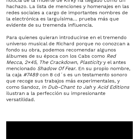
noticia de la muerte de Kirky ha llegado como un
hachazo. La lista de menciones y homenajes en las
redes sociales a cargo de importantes nombres de
la electrónica es larguísima… prueba más que
evidente de su tremenda influencia.
Para quienes quieran introducirse en el tremendo
universo musical de Richard porque no conozcan a
fondo su obra, podemos recomendar algunos
álbumes de su época con los Cabs como
Red
Mecca
,
2×45
,
The Crackdown
,
Plasticity
y el antes
mencionado
Shadow Of Fear
. En su propio nombre,
la caja
#7489
con 8 cd´s es un testamento sonoro
que recoge sus trabajos más experimentales, y
como Sandoz,
In Dub-Chant to Jah
y
Acid Editions
ilustran a la perfección su impresionante
versatilidad.