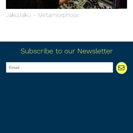
JakoJako – Metamorphose
Subscribe to our Newsletter