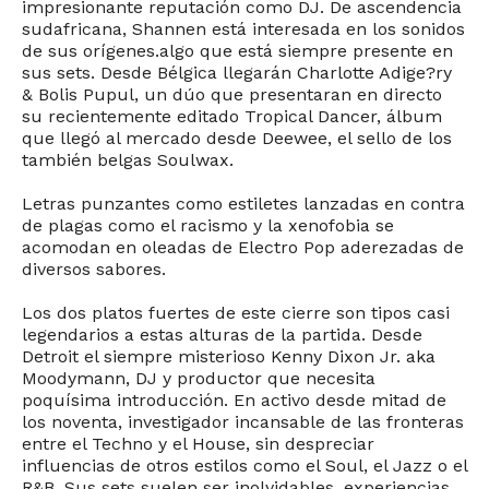
impresionante reputación como DJ. De ascendencia
sudafricana, Shannen está interesada en los sonidos
de sus orígenes.algo que está siempre presente en
sus sets. Desde Bélgica llegarán Charlotte Adige?ry
& Bolis Pupul, un dúo que presentaran en directo
su recientemente editado Tropical Dancer, álbum
que llegó al mercado desde Deewee, el sello de los
también belgas Soulwax.
Letras punzantes como estiletes lanzadas en contra
de plagas como el racismo y la xenofobia se
acomodan en oleadas de Electro Pop aderezadas de
diversos sabores.
Los dos platos fuertes de este cierre son tipos casi
legendarios a estas alturas de la partida. Desde
Detroit el siempre misterioso Kenny Dixon Jr. aka
Moodymann, DJ y productor que necesita
poquísima introducción. En activo desde mitad de
los noventa, investigador incansable de las fronteras
entre el Techno y el House, sin despreciar
influencias de otros estilos como el Soul, el Jazz o el
R&B. Sus sets suelen ser inolvidables, experiencias