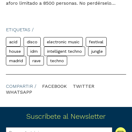
aforo limitado a 8500 personas. No perdérselo…
ETIQUETAS /
acid
disco
electronic music
festival
house
idm
intelligent techno
jungle
madrid
rave
techno
COMPARTIR /
FACEBOOK
TWITTER
WHATSAPP
Suscríbete al Newsletter